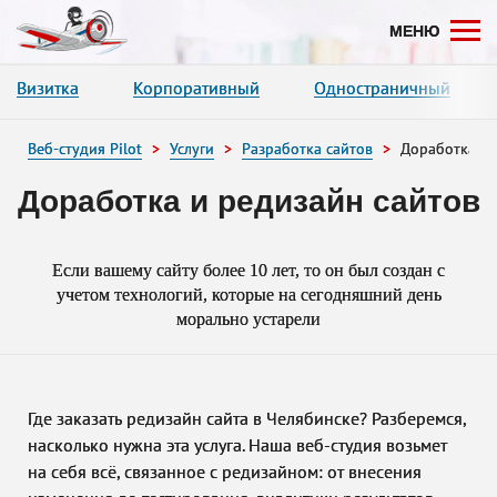
Нажимая на кнопку «Оставить заявку», вы даете согласие на обработку ваших
и соглашаетесь с политикой конфиденциальности.
МЕНЮ
Визитка
Корпоративный
Одностраничный
Веб-студия Pilot
Услуги
Разработка сайтов
Доработка са
Доработка и редизайн сайтов
Если вашему сайту более 10 лет, то он был создан с
учетом технологий, которые на сегодняшний день
морально устарели
Где заказать редизайн сайта в Челябинске? Разберемся,
насколько нужна эта услуга. Наша веб-студия возьмет
на себя всё, связанное с редизайном: от внесения