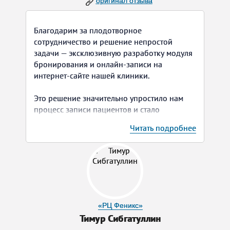
встретишь такое сочетание всех нужных
оригинал отзыва
факторов. Будем продолжать сотрудничать с
Вами в плане поддержки и продвижения
Благодарим за плодотворное
сайтов.
сотрудничество и решение непростой
задачи — эксклюзивную разработку модуля
бронирования и онлайн-записи на
интернет-сайте нашей клиники.
Это решение значительно упростило нам
процесс записи пациентов и стало
отличительной особенностью нашего сайта
Читать подробнее
на фоне остальных стоматологических
клиник города. Вы смогли не только решить
вопрос интеграции с нашей CRM, но и
проработали возможность индивидуальных
настроек расписания для каждого врача,
предусмотрели все нюансы и тонкости,
адаптировали для мобильных устройств.
«РЦ Феникс»
Теперь мы точно знаем, что невыполнимых
Тимур Сибгатуллин
задач для вас не существует.