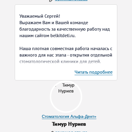
Очень довольны сотрудничеством с ним и
результатами работы. Будем его
Уважаемый Сергей!
рекомендовать.
Выражаем Вам и Вашей команде
благодарность за качественную работу над
нашим сайтом belkitdeti.ru.
Наша плотная совместная работа началась с
важного для нас этапа - открытия отдельной
стоматологической клиники для детей.
Читать подробнее
В веб-студии «Pilot» мы нашли то, что для
нас было особенно важно: оперативность,
умение работать в сжатые сроки, быстрый
отклик на наши предложения и правки,
понимание наших ценностей и, конечно,
профессиональная компетенция.
Стоматология Альфа-Дент»
Мы работали со многими веб-студиями
Тимур Нуриев
нашего города и можем сказать, что нечасто