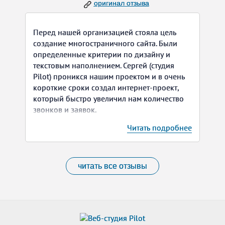
оригинал отзыва
С удовольствием продолжим нашу
совместную работу над развитием и
Перед нашей организацией стояла цель
поддержкой нашего сайта!
создание многостраничного сайта. Были
определенные критерии по дизайну и
текстовым наполнением. Сергей (студия
Pilot) проникся нашим проектом и в очень
короткие сроки создал интернет-проект,
который быстро увеличил нам количество
звонков и заявок.
Читать подробнее
Мы без сомнения заключили соглашение с
Сергеем на дальнейшее обслуживание и
продвижение наших ресурсов в интернете.
читать все отзывы
Желаем Сергею профессионального
развития, ярких и интересных проектов!