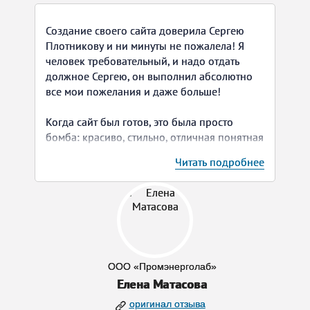
Создание своего сайта доверила Сергею
Плотникову и ни минуты не пожалела! Я
человек требовательный, и надо отдать
должное Сергею, он выполнил абсолютно
все мои пожелания и даже больше!
Когда сайт был готов, это была просто
бомба: красиво, стильно, отличная понятная
структура и навигация. И это не избитый
Читать подробнее
шаблон, а именно мой индивидуальный
сайт, который помогает привлекать
клиентов. Все, кто его смотрел, даже
специалисты, оценивают высокий уровень
исполнения.
Я очень довольна, Сергей, спасибо
ООО «Промэнерголаб»
огромное, рекомендую тебя всем!
Елена Матасова
оригинал отзыва