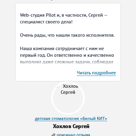
Web-студия Pilot и, в частности, Сергей —
специалист своего дела!
Очень рады, что нашли такого исполнителя.
Наша компания сотрудничает с ним не
первый год. Он ответственно и качественно
выполнял даже сложные задачи, соблюдал
все сроки. Сергей терпеливо и оперативно
Читать подробнее
вносил правки, учитывал наши пожелания.
Всегда давал очень понятные и
развернутые комментарии и советы, за это
отдельное спасибо! Все доработки
выполнялись в соответствии с заданиями,
без каких-либо недочетов с его стороны.
детская стоматология «Белый КИТ»
Большое спасибо Сергею за проделанную
Хохлов Сергей
работу!
оригинал отзыва