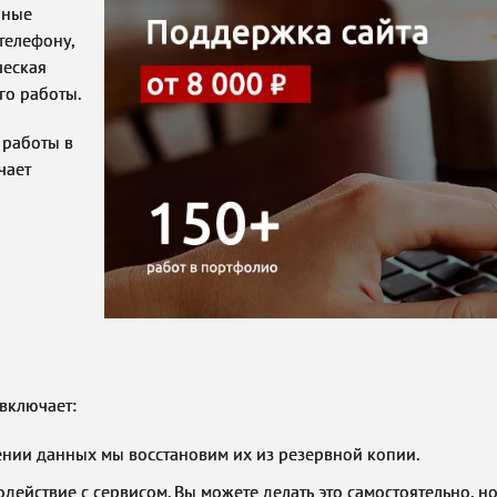
чные
телефону,
ческая
го работы.
 работы в
чает
включает:
ении данных мы восстановим их из резервной копии.
действие с сервисом. Вы можете делать это самостоятельно, н