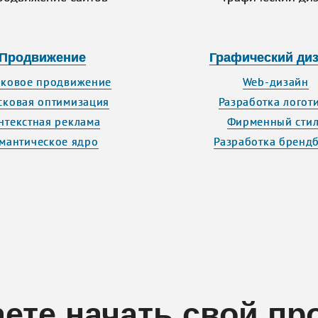
Продвижение
Графический ди
ковое продвижение
Web-дизайн
сковая оптимизация
Разработка логот
нтекстная реклама
Фирменный стил
мантическое ядро
Разработка бренд
ете начать свой пр