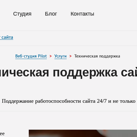
Нажимая на кнопку «Оставить заявку», вы даете согласие на обработку ваших
и соглашаетесь с политикой конфиденциальности.
Студия
Блог
Контакты
 сайта
Веб-студия Pilot
Услуги
Техническая поддержка
ническая поддержка са
Поддержание работоспособности сайта 24/7 и не только
ее