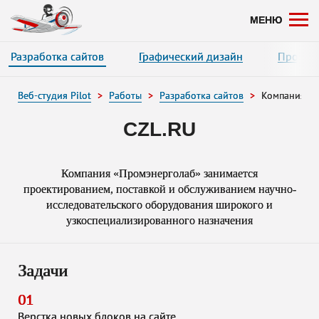
Нажимая на кнопку «Оставить заявку», вы даете согласие на обработку ваших
и соглашаетесь с политикой конфиденциальности.
МЕНЮ
Разработка сайтов
Графический дизайн
Програ
Веб-студия Pilot
Работы
Разработка сайтов
Компания «
CZL.RU
Компания «Промэнерголаб» занимается
проектированием, поставкой и обслуживанием научно-
исследовательского оборудования широкого и
узкоспециализированного назначения
Задачи
01
Верстка новых блоков на сайте