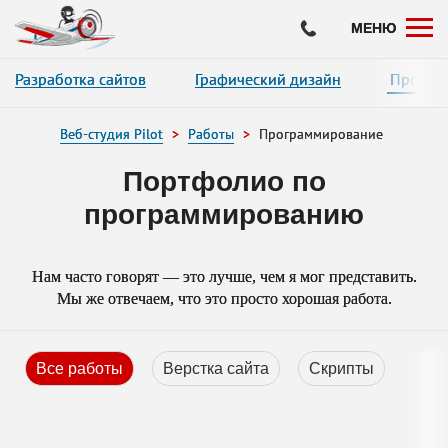
Нажимая на кнопку «Оставить заявку», вы даете согласие на обработку ваших
и соглашаетесь с политикой конфиденциальности.
МЕНЮ
Разработка сайтов
Графический дизайн
Програ
Веб-студия Pilot
Работы
Программирование
Портфолио по
программированию
Нам часто говорят — это лучше, чем я мог представить.
Мы же отвечаем, что это просто хорошая работа.
Все работы
Верстка сайта
Скрипты