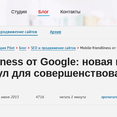
Нажимая на кнопку «Оставить заявку», вы даете согласие на обработку ваших
и соглашаетесь с политикой конфиденциальности.
Студия
Блог
Контакты
продвижение сайтов
Архив
дия Pilot
Блог
SEO и продвижение сайтов
Mobile-friendliness от
liness от Google: нова
ул для совершенствов
 июня 2015
4716
читать 1 минута
прочитат