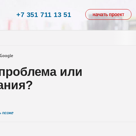
+7 351 711 13 51
начать проект
 Google
я проблема или
ания?
ь позже