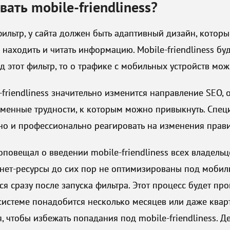
вать mobile-friendliness?
фильтр, у сайта должен быть адаптивный дизайн, котор
 находить и читать информацию. Mobile-friendliness буд
од этот фильтр, то о трафике с мобильных устройств мож
-friendliness значительно изменится направление SEO, 
ременные трудности, к которым можно привыкнуть. Спец
о и профессионально реагировать на изменения прави
 оповещал о введении mobile-friendliness всех владельц
нет-ресурсы до сих пор не оптимизированы под мобиль
тся сразу после запуска фильтра. Этот процесс будет пр
системе понадобится несколько месяцев или даже кварт
, чтобы избежать попадания под mobile-friendliness. 