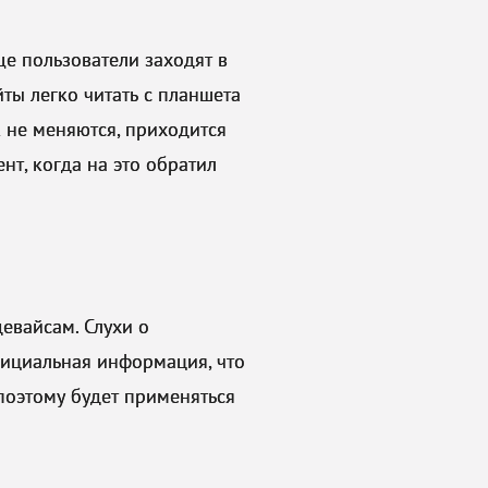
ще пользователи заходят в
йты легко читать с планшета
к не меняются, приходится
нт, когда на это обратил
евайсам. Слухи о
фициальная информация, что
поэтому будет применяться