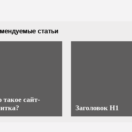
мендуемые статьи
 такое сайт-
зитка?
Заголовок H1